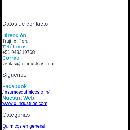
tiene
múltiples
variantes.
Las
Datos de contacto
opciones
se
Direcció
n
pueden
Trujillo, Perú
elegir
Teléfonos
en
la
+51 948319768
página
Correo
de
ventas@olindustrias.com
producto
Síguenos
Facebook
/insumosquimicos.olin/
Nuestra Web
www.olindustrias.com
Categorías
Químicos en general