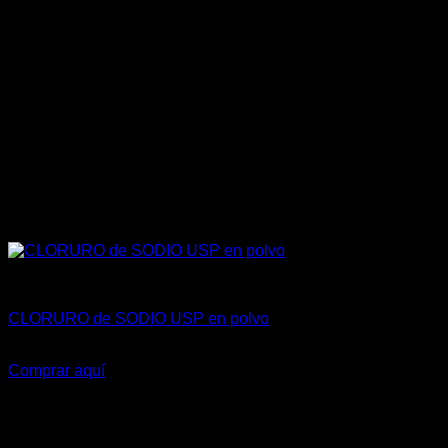
la
página
de
producto
FARMACÉUTICA Y COSMÉTICA
CLORURO de SODIO USP en polvo
S/
8.00
–
S/
35.00
Comprar aquí
Este
producto
tiene
múltiples