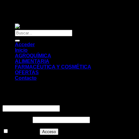
Copyright 2026 ©
OLINDUSTRIAS
Buscar
por:
Acceder
Inicio
AGROQUÍMICA
ALIMENTARIA
FARMACÉUTICA Y COSMÉTICA
OFERTAS
Contacto
Acceder
Nombre de usuario o correo electrónico
*
Contraseña
*
Recuérdame
Acceso