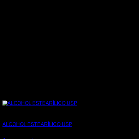
FARMACÉUTICA Y COSMÉTICA
ALCOHOL ESTEARÍLICO USP
S/
40.00